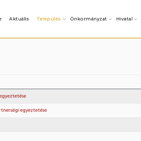
e
Aktuális
Település
Önkormányzat
Hivatal
egyeztetése
rtnerségi egyeztetése