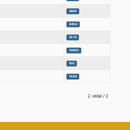
3804
4854
3570
10845
991
1406
2. oldal / 2