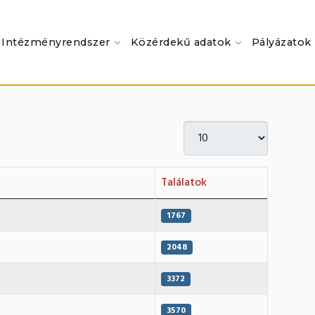
Intézményrendszer
Közérdekű adatok
Pályázatok
Tételek #
Találatok
1767
2048
3372
3570