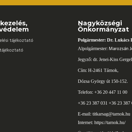
kezelés,
Nagyközségi
védelem
Önkormányzat
lési tájékoztató
Polgármester: Dr. Lukács 
Marozsán J
Alpolgármester:
tájékoztató
Jegyző: dr. Jenei-Kiss Gerge
Cím: H-2461 Tárnok,
Dózsa György út 150-152.
Telefon: +36 20 447 11 00
+36 23 387 031 +36 23 387
E-mail:
titkarsag@tarnok.hu
Internet:
https://tarnok.hu/