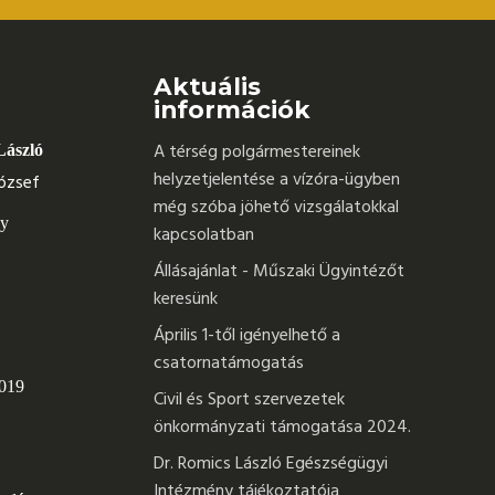
Aktuális
információk
A térség polgármestereinek
László
helyzetjelentése a vízóra-ügyben
ózsef
még szóba jöhető vizsgálatokkal
ly
kapcsolatban
Állásajánlat - Műszaki Ügyintézőt
keresünk
Április 1-től igényelhető a
csatornatámogatás
 019
Civil és Sport szervezetek
önkormányzati támogatása 2024.
Dr. Romics László Egészségügyi
Intézmény tájékoztatója