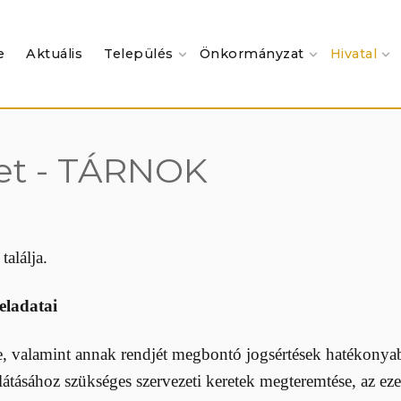
e
Aktuális
Település
Önkormányzat
Hivatal
let - TÁRNOK
találja.
feladatai
me, valamint annak rendjét megbontó jogsértések hatékony
tásához szükséges szervezeti keretek megteremtése, az ezek