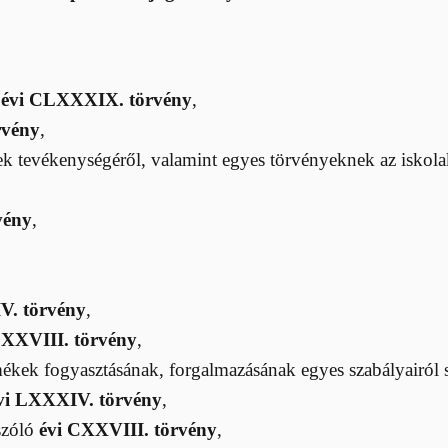
ó
évi CLXXXIX. törvény
,
rvény
,
ek tevékenységéről, valamint egyes törvényeknek az iskolake
vény
,
V. törvény
,
 XXVIII. törvény
,
kek fogyasztásának, forgalmazásának egyes szabályairól 
vi LXXXIV. törvény
,
 szóló
évi CXXVIII. törvény
,