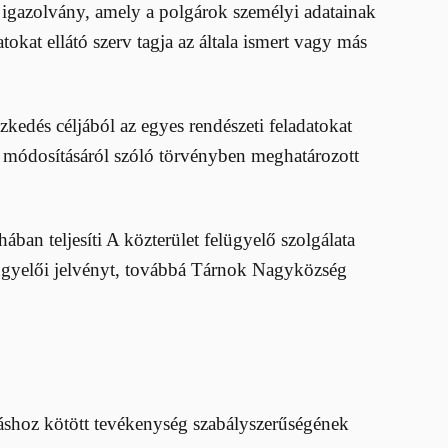
 igazolvány, amely a polgárok személyi adatainak
okat ellátó szerv tagja az általa ismert vagy más
zkedés céljából az egyes rendészeti feladatokat
tó módosításáról szóló törvényben meghatározott
ában teljesíti A közterület felügyelő szolgálata
elügyelői jelvényt, továbbá Tárnok Nagyközség
uláshoz kötött tevékenység szabályszerűségének