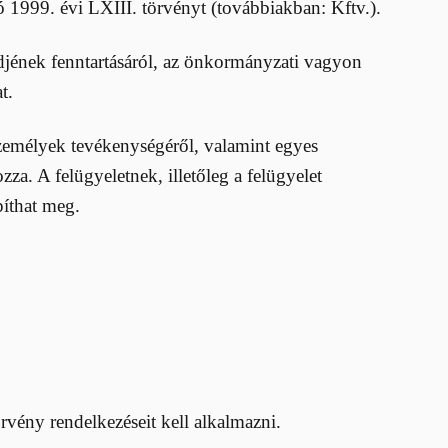
 1999. évi LXIII. törvényt (továbbiakban: Kftv.).
ndjének fenntartásáról, az önkormányzati vagyon
t.
ó személyek tevékenységéről, valamint egyes
za. A felügyeletnek, illetőleg a felügyelet
píthat meg.
örvény rendelkezéseit kell alkalmazni.