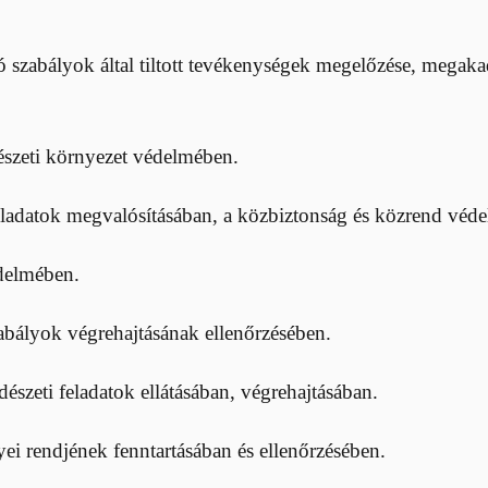
zó szabályok által tiltott tevékenységek megelőzése, megak
mészeti környezet védelmében.
ladatok megvalósításában, a közbiztonság és közrend véd
delmében.
bályok végrehajtásának ellenőrzésében.
szeti feladatok ellátásában, végrehajtásában.
ei rendjének fenntartásában és ellenőrzésében.