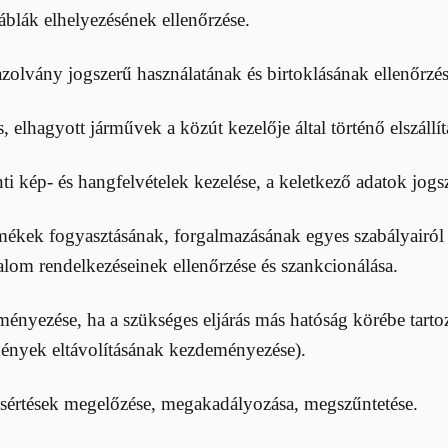
blák elhelyezésének ellenőrzése.
zolvány jogszerű használatának és birtoklásának ellenőrzés
lhagyott járművek a közút kezelője által történő elszállít
ti kép- és hangfelvételek kezelése, a keletkező adatok jogsz
ek fogyasztásának, forgalmazásának egyes szabályairól s
alom rendelkezéseinek ellenőrzése és szankcionálása.
ményezése, ha a szükséges eljárás más hatóság körébe tartoz
tmények eltávolításának kezdeményezése).
gsértések megelőzése, megakadályozása, megszűntetése.