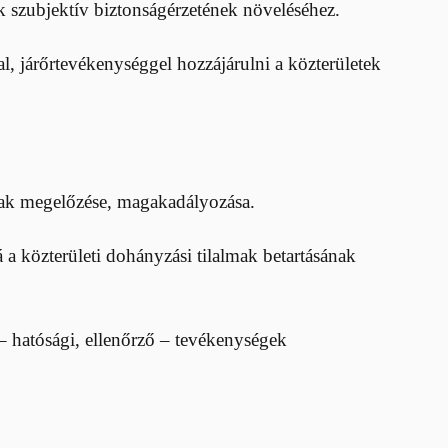
ok szubjektív biztonságérzetének növeléséhez.
l, járőrtevékenységgel hozzájárulni a közterületek
ának megelőzése, magakadályozása.
 a közterületi dohányzási tilalmak betartásának
, – hatósági, ellenőrző – tevékenységek