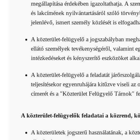
megállapítása érdekében igazoltathatja. A sz
és lakcímének nyilvántartásáról szóló törvény
jelenlévő, ismert személy közlését is elfogadh
A közterület-felügyelő a jogszabályban meghatá
ellátó személyek tevékenységéről, valamint eg
intézkedéseket és kényszerítő eszközöket alka
A közterület-felügyelő a feladatát járőrszolgá
teljesítésekor egyenruhájára kitűzve viseli a
címerét és a "Közterület Felügyelő Tárnok" feli
A közterület-felügyelők feladatai a közrend, 
A közterületek jogszerű használatának, a közt