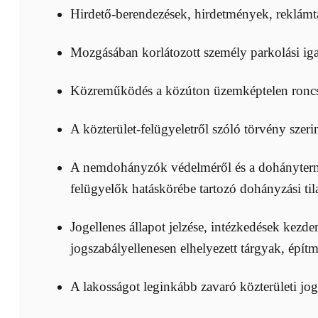
Hirdető-berendezések, hirdetmények, reklámtá
Mozgásában korlátozott személy parkolási iga
Közreműködés a közúton üzemképtelen roncs, e
A közterület-felügyeletről szóló törvény szerin
A nemdohányzók védelméről és a dohánytermék
felügyelők hatáskörébe tartozó dohányzási til
Jogellenes állapot jelzése, intézkedések kezde
jogszabályellenesen elhelyezett tárgyak, épí
A lakosságot leginkább zavaró közterületi jo