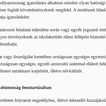
emélyazonosság igazolására alkalmas minden olyan hatósági
ben foglalt követelményeknek megfelel. A rendészeti feladat
atja igazolásként.
rozott feladatai teljesítése során vagy egyéb jogszerű inté
yes törvényeknek az iskolakerülés elleni fellépést biztosí
lmazhatja.
lat vagy őrszolgálat keretében országosan egységes egyenruh
z országosan egységes, egyedi azonosító számmal ellátott f
ratot tartalmazó karjelzést, illetve névkitűzőt.
közbiztonság fenntartásában
erületen folytatott engedélyhez, illetve útkezelői hozzájár