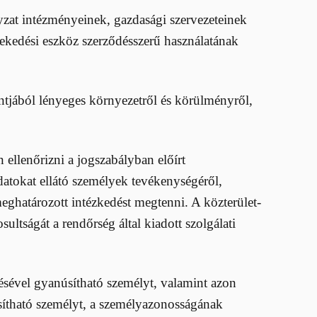
nyzat intézményeinek, gazdasági szervezeteinek
lekedési eszköz szerződésszerű használatának
ontjából lényeges környezetről és körülményről,
 ellenőrizni a jogszabályban előírt
adatokat ellátó személyek tevékenységéről,
meghatározott intézkedést megtenni. A közterület-
ltságát a rendőrség által kiadott szolgálati
ésével gyanúsítható személyt, valamint azon
úsítható személyt, a személyazonosságának