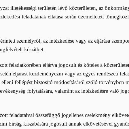
yzat illetékességi területén lévő közterületen, az önkormá
lekedési feladatának ellátása során üzemeltetett tömegköz
érintett személyről, az intézkedése vagy az eljárása szemp
ngfelvételt készíthet.
tt feladatkörében eljárva jogosult és köteles a közterületen
 esetén eljárást kezdeményezni vagy az egyes rendészeti fel
elleni fellépést biztosító módosításáról szóló törvényben 
ékenység folytatására, valamint az intézkedésre való jogosu
ott feladataival összefüggő jogellenes cselekmény elkövet
színi bírság kiszabására jogosult annak elkövetésével gyan