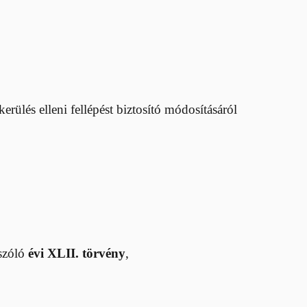
rülés elleni fellépést biztosító módosításáról
szóló
évi XLII. törvény
,