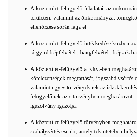
A közterület-felügyelő feladatait az önkormán
területén, valamint az önkormányzat tömegköz
ellenőrzése során látja el.
A közterület-felügyelő intézkedése közben az 
tárgyról képfelvételt, hangfelvételt, kép- és ha
A közterület-felügyelő a Kftv.-ben meghatározo
kötelezettségek megtartását, jogszabálysértés
valamint egyes törvényeknek az iskolakerülés 
felügyelőnek az e törvényben meghatározott tev
igazolvány igazolja.
A közterület-felügyelő törvényben meghatároz
szabálysértés esetén, amely tekintetében hely