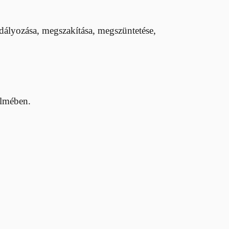
adályozása, megszakítása, megszüntetése,
elmében.