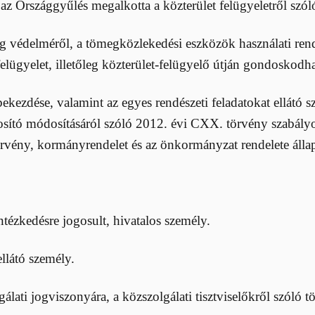
z Országgyűlés megalkotta a közterület felügyeletről szóló
aság védelméről, a tömegközlekedési eszközök használati re
elügyelet, illetőleg közterület-felügyelő útján gondoskodha
) bekezdése, valamint az egyes rendészeti feladatokat ellát
tosító módosításáról szóló 2012. évi CXX. törvény szabályoz
 törvény, kormányrendelet és az önkormányzat rendelete álla
ntézkedésre jogosult, hivatalos személy.
ellátó személy.
gálati jogviszonyára, a közszolgálati tisztviselőkről szóló t