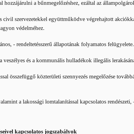
val hozzájárulni a bűnmegelőzéshez, ezáltal az állampolgár
 civil szervezetekkel együttműködve végrehajtott akciókka
 vagyon védelméhez.
ános, - rendeltetésszerű állapotának folyamatos felügyelete.
, a veszélyes és a kommunális hulladékok illegális lerakás
tással összefüggő közterületi szennyezés megelőzése továbbá
 valamint a lakossági lomtalanítással kapcsolatos rendészeti
éseivel kapcsolatos jogszabályok