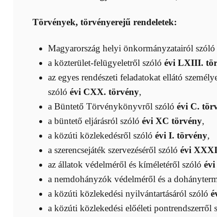
Törvények, törvényerejű rendeletek:
Magyarország helyi önkormányzatairól szól
a közterület-felügyeletről szóló
évi LXIII. tö
az egyes rendészeti feladatokat ellátó személy
szóló
évi CXX. törvény
,
a Büntető Törvénykönyvről szóló
évi C. tör
a büntető eljárásról szóló
évi XC törvény
,
a közúti közlekedésről szóló
évi I. törvény
,
a szerencsejáték szervezéséről szóló
évi XXXI
az állatok védelméről és kíméletéről szóló
évi
a nemdohányzók védelméről és a dohánytermé
a közúti közlekedési nyilvántartásáról szóló
é
a közúti közlekedési előéleti pontrendszerről