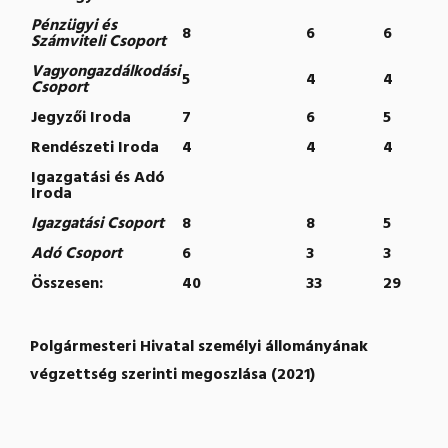
Pénzügyi és
8
6
6
Számviteli Csoport
Vagyongazdálkodási
5
4
4
Csoport
Jegyzői Iroda
7
6
5
Rendészeti Iroda
4
4
4
Igazgatási és Adó
Iroda
Igazgatási Csoport
8
8
5
Adó Csoport
6
3
3
Összesen:
40
33
29
Polgármesteri Hivatal személyi állományának
végzettség szerinti megoszlása (2021)