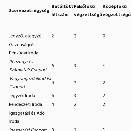
Betöltött
Felsőfokú
Középfokú
Szervezeti egység
létszám
végzettségű
végzettségű
Jegyző, aljegyző
2
2
0
Gazdasági és
Pénzügyi Iroda
Pénzügyi és
6
3
3
Számviteli Csoport
Vagyongazdálkodási
4
2
2
Csoport
Jegyzői Iroda
6
3
2
Rendészeti Iroda
4
2
2
Igazgatási és Adó
Iroda
Igazgatási Csoport
8
2
3