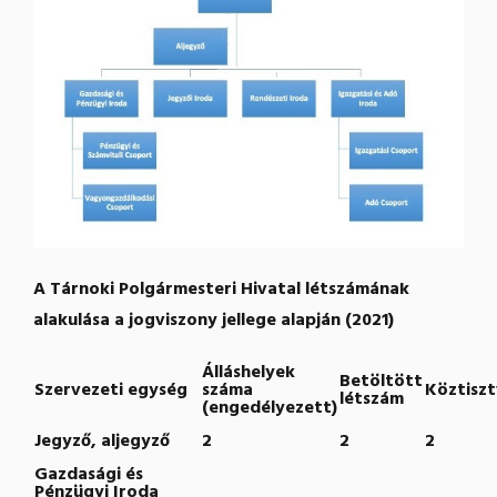
A Tárnoki Polgármesteri Hivatal létszámának
alakulása a jogviszony jellege alapján (2021)
Álláshelyek
Betöltött
Szervezeti egység
száma
Köztiszt
létszám
(engedélyezett)
Jegyző, aljegyző
2
2
2
Gazdasági és
Pénzügyi Iroda