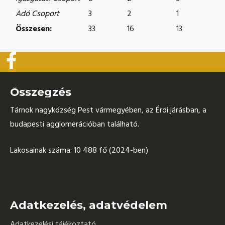
Adó Csoport
3
2
1
Összesen:
33
16
13
Összegzés
Tárnok nagyközség Pest vármegyében, az Érdi járásban, a
budapesti agglomerációban található.
Lakosainak száma: 10 488 fő (2024-ben)
Adatkezelés, adatvédelem
Adatkezelési tájékoztató