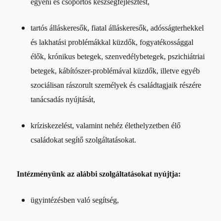
egyéni és csoportos készségfejlesztést,
tartós álláskeresők, fiatal álláskeresők, adósságterhekkel
és lakhatási problémákkal küzdők, fogyatékossággal
élők, krónikus betegek, szenvedélybetegek, pszichiátriai
betegek, kábítószer-problémával küzdők, illetve egyéb
szociálisan rászorult személyek és családtagjaik részére
tanácsadás nyújtását,
kríziskezelést, valamint nehéz élethelyzetben élő
családokat segítő szolgáltatásokat.
Intézményünk az alábbi szolgáltatásokat nyújtja:
ügyintézésben való segítség,