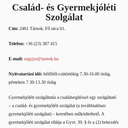
Család- és Gyermekjóléti
Szolgálat
Cím:
2461 Tárnok, Fő utca 61.
Telefon:
+36 (23) 387 415
E-mail:
szgyjsz@tarnok.hu
Nyitvatartási idő:
hétfőtől-csütörtökig 7.30-16.00 óráig,
pénteken 7.30-13.30 óráig
Gyermekjóléti szolgáltatás a családsegítéssel egy szolgáltató
– a család- és gyermekjóléti szolgálat (a továbbiakban:
gyermekjóléti szolgálat) – keretében működtethető. A
gyermekjóléti szolgálat ellátja a Gyvt. 39. § és a (2) bekezdés