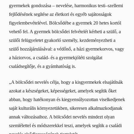
gyermekek gondozása – nevelése, harmonikus testi–szellemi
fejlődésének segítése az életkori és egyéb sajátosságok
figyelembevételével. Bölcsődébe a gyermek 20 hetes kortól
vehető fel. A gyermek bölcsődei felvételét kérheti a szülő, a
szülői felügyeletet gyakorló személy, kezdeményezheti a
szülő hozzájárulásával: a védőnő, a házi gyermekorvos, vagy
a háziorvos, a család- és a gyermekjóléti szolgálat
családsegítője, és a gyámhatóság is.
„A bölcsődei nevelés célja, hogy a kisgyermekek elsajátítsák
azokat a készségeket, képességeket, amelyek segítik őket
abban, hogy hatékonyan és kiegyensúlyozottan viselkedjenek
saját kulturális környezetükben, sikeresen alkalmazkodjanak
annak változásaihoz. A bölcsődei nevelés mindezt olyan
szemlélettel és módszerekkel teszi, amelyek segítik a családi