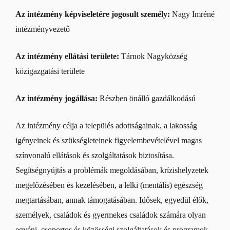
Az intézmény képviseletére jogosult személy:
Nagy Imréné
intézményvezető
Az intézmény ellátási területe:
Tárnok Nagyközség
közigazgatási területe
Az intézmény jogállása:
Részben önálló gazdálkodású
Az intézmény célja a település adottságainak, a lakosság
igényeinek és szükségleteinek figyelembevételével magas
színvonalú ellátások és szolgáltatások biztosítása.
Segítségnyújtás a problémák megoldásában, krízishelyzetek
megelőzésében és kezelésében, a lelki (mentális) egészség
megtartásában, annak támogatásában. Idősek, egyedül élők,
személyek, családok és gyermekes családok számára olyan
egyéni, csoportos és közösségi szolgáltatások és programok