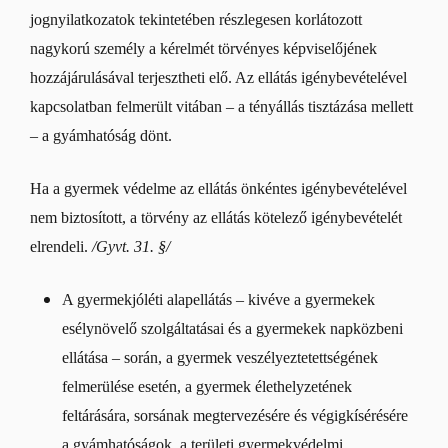
jognyilatkozatok tekintetében részlegesen korlátozott
nagykorú személy a kérelmét törvényes képviselőjének
hozzájárulásával terjesztheti elő. Az ellátás igénybevételével
kapcsolatban felmerült vitában – a tényállás tisztázása mellett
– a gyámhatóság dönt.
Ha a gyermek védelme az ellátás önkéntes igénybevételével
nem biztosított, a törvény az ellátás kötelező igénybevételét
elrendeli.
/Gyvt. 31. §/
A gyermekjóléti alapellátás – kivéve a gyermekek
esélynövelő szolgáltatásai és a gyermekek napközbeni
ellátása – során, a gyermek veszélyeztetettségének
felmerülése esetén, a gyermek élethelyzetének
feltárására, sorsának megtervezésére és végigkísérésére
a gyámhatóságok, a területi gyermekvédelmi