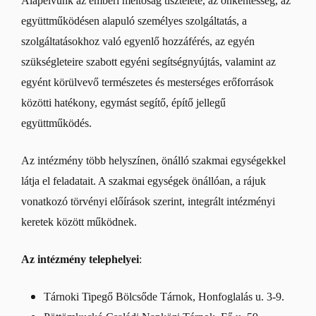
Alapelvünk az emberi méltóság tisztelete, az önkéntesség, az
együttműködésen alapuló személyes szolgáltatás, a
szolgáltatásokhoz való egyenlő hozzáférés, az egyén
szükségleteire szabott egyéni segítségnyújtás, valamint az
egyént körülvevő természetes és mesterséges erőforrások
közötti hatékony, egymást segítő, építő jellegű
együttműködés.
Az intézmény több helyszínen, önálló szakmai egységekkel
látja el feladatait. A szakmai egységek önállóan, a rájuk
vonatkozó törvényi előírások szerint, integrált intézményi
keretek között működnek.
Az intézmény telephelyei
:
Tárnoki Tipegő Bölcsőde Tárnok, Honfoglalás u. 3-9.