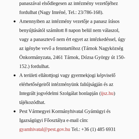
panaszával elsődlegesen az intézmény vezetőjéhez
fordulhat (Nagy Imréné, Tel.: 23/786-168).
Amennyiben az intézmény vezetője a panasz írásos
benyújtásától számított 8 napon belül nem válaszol,
vagy a panasztevő nem ért egyet az intézkedéssel, úgy
az igénybe vevő a fenntartóhoz (Tárnok Nagyközség
Önkormányzata, 2461 Tárnok, Dózsa György út 150-
152.) fordulhat.
A területi ellátottjogi vagy gyermekjogi képviselő
elérhetőségeiről intézményünk faliújságján és az
Integrált jogvédelmi Szolgálat honlapján (
ijsz.hu
)
tájékozódhat.
Pest Vármegyei Kormányhivatal Gyámügyi és
Igazságügyi Főosztálya e-mail cím:
gyamhivatal@pest.gov.hu
Tel.: +36 (1) 485 6931