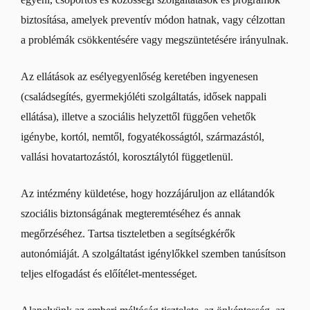
biztosítása, amelyek preventív módon hatnak, vagy célzottan
a problémák csökkentésére vagy megszüntetésére irányulnak.
Az ellátások az esélyegyenlőség keretében ingyenesen
(családsegítés, gyermekjóléti szolgáltatás, idősek nappali
ellátása), illetve a szociális helyzettől függően vehetők
igénybe, kortól, nemtől, fogyatékosságtól, származástól,
vallási hovatartozástól, korosztálytól függetlenül.
Az intézmény küldetése, hogy hozzájáruljon az ellátandók
szociális biztonságának megteremtéséhez és annak
megőrzéséhez. Tartsa tiszteletben a segítségkérők
autonómiáját. A szolgáltatást igénylőkkel szemben tanúsítson
teljes elfogadást és előítélet-mentességet.