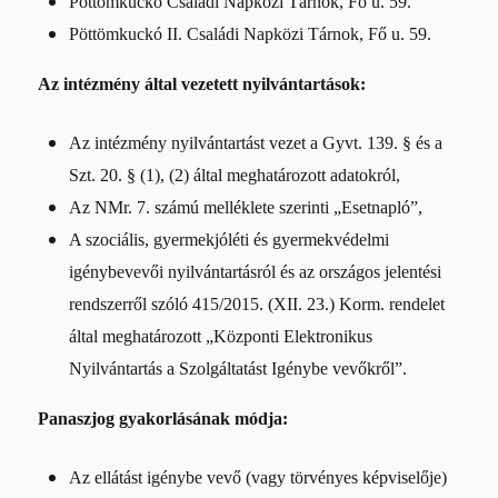
Pöttömkuckó Családi Napközi Tárnok, Fő u. 59.
Pöttömkuckó II. Családi Napközi Tárnok, Fő u. 59.
Az intézmény által vezetett nyilvántartások:
Az intézmény nyilvántartást vezet a Gyvt. 139. § és a
Szt. 20. § (1), (2) által meghatározott adatokról,
Az NMr. 7. számú melléklete szerinti „Esetnapló”,
A szociális, gyermekjóléti és gyermekvédelmi
igénybevevői nyilvántartásról és az országos jelentési
rendszerről szóló 415/2015. (XII. 23.) Korm. rendelet
által meghatározott „Központi Elektronikus
Nyilvántartás a Szolgáltatást Igénybe vevőkről”.
Panaszjog gyakorlásának módja:
Az ellátást igénybe vevő (vagy törvényes képviselője)