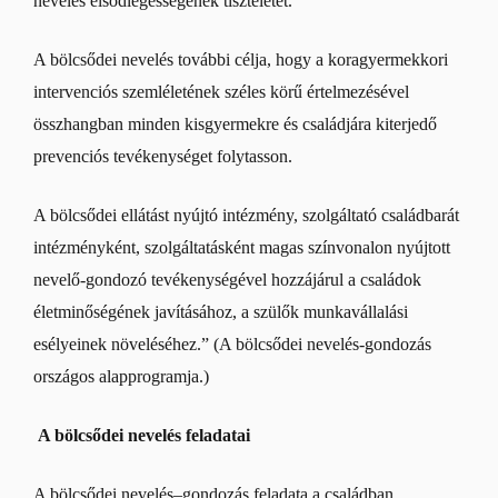
nevelés elsődlegességének tiszteletét.
A bölcsődei nevelés további célja, hogy a koragyermekkori
intervenciós szemléletének széles körű értelmezésével
összhangban minden kisgyermekre és családjára kiterjedő
prevenciós tevékenységet folytasson.
A bölcsődei ellátást nyújtó intézmény, szolgáltató családbarát
intézményként, szolgáltatásként magas színvonalon nyújtott
nevelő-gondozó tevékenységével hozzájárul a családok
életminőségének javításához, a szülők munkavállalási
esélyeinek növeléséhez.” (A bölcsődei nevelés-gondozás
országos alapprogramja.)
A bölcsődei nevelés feladatai
A bölcsődei nevelés–gondozás feladata a családban