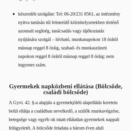
készenléti szolgálat: Tel: 06-20/231 8561, az intézmény
nyitva tartásán túl felmerülő krízishelyzetekben történő
azonnali segítség, tanácsadás vagy tájékoztatás
nyújtására szolgál – hívható, munkanapokon 18 órától
másnap reggel 8 óráig, szabad- és munkaszüneti
napokon reggel 8 órától másnap reggel 8 óráig; nem
ingyenes szám.
Gyermekek napközbeni ellátása
(Bölcsőde,
családi bölcsőde)
A Gyvt. 42. §-a alapján a gyermekjóléti alapellátás keretein
belül ellátja a családban nevelkedő, a szülők munkavégzése,
betegsége vagy egyéb ok miatt ellátatlan gyermekek nappali
felügyeletét. A bölcsőde feladata a három éven aluli