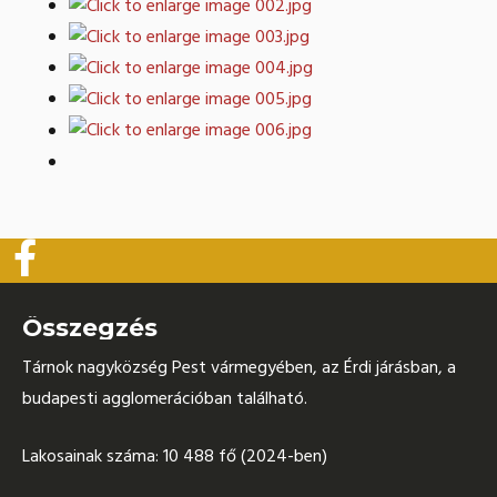
Összegzés
Tárnok nagyközség Pest vármegyében, az Érdi járásban, a
budapesti agglomerációban található.
Lakosainak száma: 10 488 fő (2024-ben)