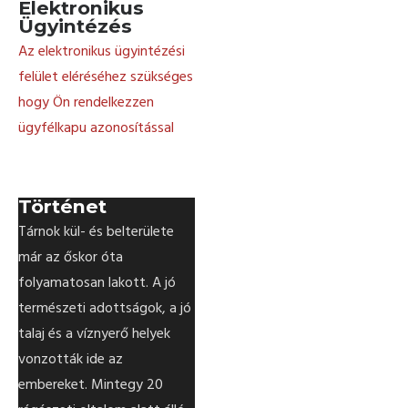
Elektronikus
Ügyintézés
Az elektronikus ügyintézési
felület eléréséhez szükséges
hogy Ön rendelkezzen
ügyfélkapu azonosítással
Történet
Tárnok kül- és belterülete
már az őskor óta
folyamatosan lakott. A jó
természeti adottságok, a jó
talaj és a víznyerő helyek
vonzották ide az
embereket. Mintegy 20