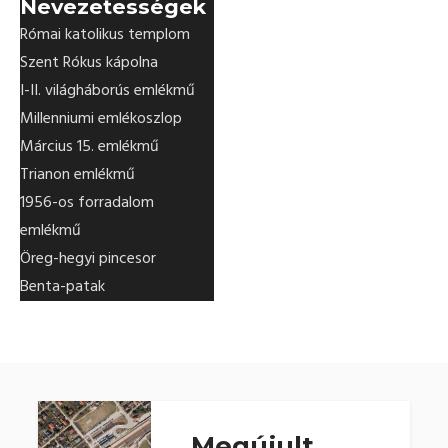
Nevezetességek
Római katolikus templom
Szent Rókus kápolna
I-II. világháborús emlékmű
Millenniumi emlékoszlop
Március 15. emlékmű
Trianon emlékmű
1956-os forradalom
emlékmű
Öreg-hegyi pincesor
Benta-patak
Megújult