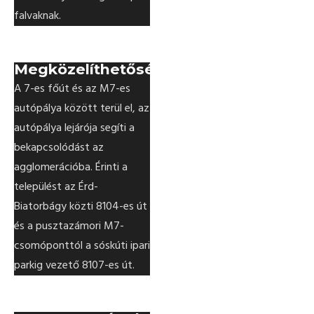
falvaknak.
Megközelíthetőség
A 7-es főút és az M7-es
autópálya között terül el, az
autópálya lejárója segíti a
bekapcsolódást az
agglomerációba. Érinti a
települést az Érd-
Biatorbágy közti 8104-es út
és a pusztazámori M7-
csomóponttól a sóskúti ipari
parkig vezető 8107-es út.