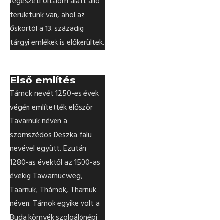
régészeti oltalom alatt álló
területünk van, ahol az
őskortól a 13. századig
tárgyi emlékek is előkerültek.
Első említés
Tárnok nevét 1250-es évek
végén említették először
Tavarnuk néven a
szomszédos Deszka falu
nevével együtt. Ezután
1280-as évektől az 1500-as
évekig Tawarnucweg,
Taarnuk, Thárnok, Tharnuk
néven. Tárnok egyike volt a
Buda környék szolgálónépi