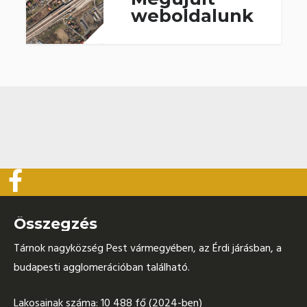
weboldalunk
Összegzés
Tárnok nagyközség Pest vármegyében, az Érdi járásban, a
budapesti agglomerációban található.
Lakosainak száma: 10 488 fő (2024-ben)