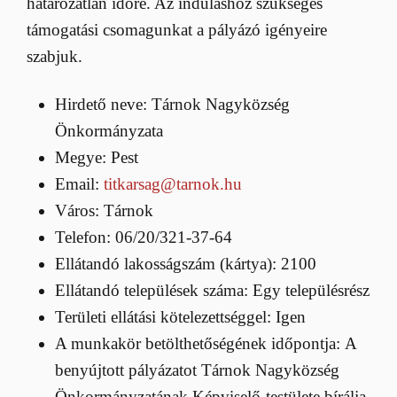
határozatlan időre. Az induláshoz szükséges
támogatási csomagunkat a pályázó igényeire
szabjuk.
Hirdető neve: Tárnok Nagyközség
Önkormányzata
Megye: Pest
Email:
titkarsag@tarnok.hu
Város: Tárnok
Telefon: 06/20/321-37-64
Ellátandó lakosságszám (kártya): 2100
Ellátandó települések száma: Egy településrész
Területi ellátási kötelezettséggel: Igen
A munkakör betölthetőségének időpontja: A
benyújtott pályázatot Tárnok Nagyközség
Önkormányzatának Képviselő-testülete bírálja