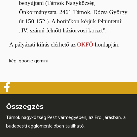
benyújtani (Tárnok Nagyközség
Önkormányzata, 2461 Tárnok, Dózsa György
út 150-152.). A borítékon kérjük feltüntetni:
„IV. számú felnőtt háziorvosi körzet”.
A pályázati kiírás elérhető az
OKFŐ
honlapján.
kép: google gemini
Összegzés
Tárnok nagyközség Pest vármegyében, az Érdi járásban, a
budapesti agglomerációban található.