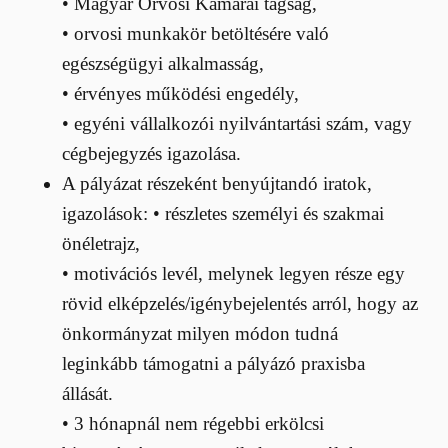
• Magyar Orvosi Kamarai tagság,
• orvosi munkakör betöltésére való
egészségügyi alkalmasság,
• érvényes működési engedély,
• egyéni vállalkozói nyilvántartási szám, vagy
cégbejegyzés igazolása.
A pályázat részeként benyújtandó iratok,
igazolások: • részletes személyi és szakmai
önéletrajz,
• motivációs levél, melynek legyen része egy
rövid elképzelés/igénybejelentés arról, hogy az
önkormányzat milyen módon tudná
leginkább támogatni a pályázó praxisba
állását.
• 3 hónapnál nem régebbi erkölcsi