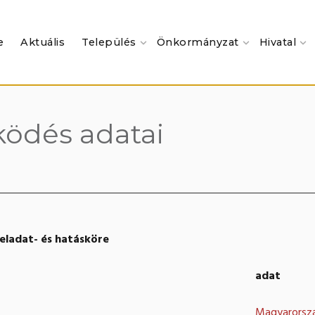
e
Aktuális
Település
Önkormányzat
Hivatal
ködés adatai
feladat- és hatásköre
adat
Magyarorszá