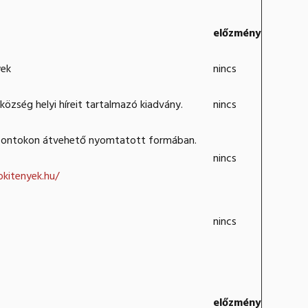
előzmény
yek
nincs
özség helyi híreit tartalmazó kiadvány.
nincs
 pontokon átvehető nyomtatott formában.
nincs
okitenyek.hu/
nincs
előzmény