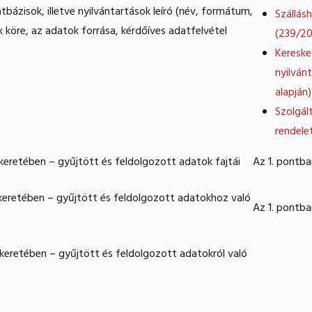
atbázisok, illetve nyilvántartások leíró (név, formátum,
Szállás
k köre, az adatok forrása, kérdőíves adatfelvétel
(239/20
Kereske
nyilván
alapján)
Szolgál
rendelet
 keretében – gyűjtött és feldolgozott adatok fajtái
Az 1. pontb
e keretében – gyűjtött és feldolgozott adatokhoz való
Az 1. pontb
 keretében – gyűjtött és feldolgozott adatokról való