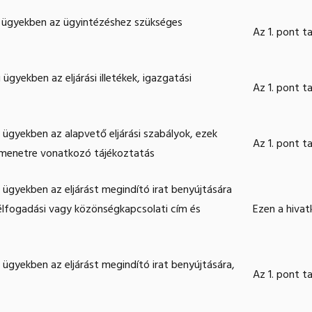
i ügyekben az ügyintézéshez szükséges
Az 1. pont t
gyekben az eljárási illetékek, igazgatási
Az 1. pont t
 ügyekben az alapvető eljárási szabályok, ezek
Az 1. pont t
ymenetre vonatkozó tájékoztatás
 ügyekben az eljárást megindító irat benyújtására
félfogadási vagy közönségkapcsolati cím és
Ezen a hivat
ügyekben az eljárást megindító irat benyújtására,
Az 1. pont t