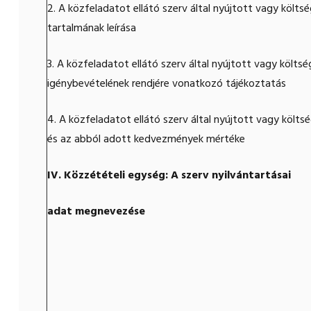
2. A közfeladatot ellátó szerv által nyújtott vagy költ
tartalmának leírása
3. A közfeladatot ellátó szerv által nyújtott vagy költ
igénybevételének rendjére vonatkozó tájékoztatás
4. A közfeladatot ellátó szerv által nyújtott vagy költs
és az abból adott kedvezmények mértéke
IV. Közzétételi egység: A szerv nyilvántartásai
adat megnevezése