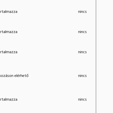
artalmazza
nincs
artalmazza
nincs
artalmazza
nincs
kozáson elérhető
nincs
artalmazza
nincs