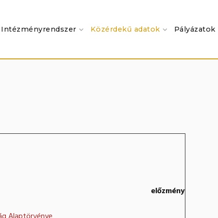
Intézményrendszer
Közérdekű adatok
Pályázatok
előzmény
g Alaptörvénye