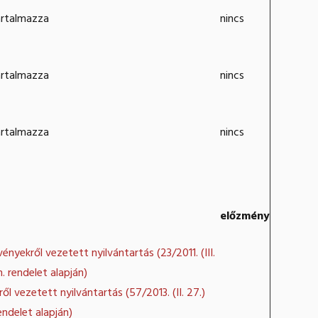
artalmazza
nincs
artalmazza
nincs
artalmazza
nincs
előzmény
nyekről vezetett nyilvántartás (23/2011. (III.
. rendelet alapján)
ől vezetett nyilvántartás (57/2013. (II. 27.)
endelet alapján)