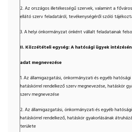
2. Az országos illetékességű szervek, valamint a fővár
ellátó szerv feladatáról, tevékenységéről szóló tájéko
3. A helyi önkormányzat önként vállalt feladatainak felso
II. Közzétételi egység: A hatósági ügyek intézésé
adat megnevezése
1. Az államigazgatási, önkormányzati és egyéb hatósági
hatáskörrel rendelkező szerv megnevezése, hatáskör gya
szerv megnevezése
2. Az államigazgatási, önkormányzati és egyéb hatósági
hatáskörrel rendelkező, hatáskör gyakorlásának átruházás
területe