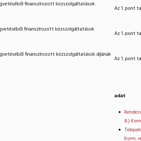
ségvetéséből finanszírozott közszolgáltatások
Az 1. pont t
ségvetéséből finanszírozott közszolgáltatások
Az 1. pont t
égvetéséből finanszírozott közszolgáltatások díjának
Az 1. pont t
adat
Rendezvé
8.) Korm
Telepekr
Korm. r