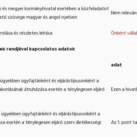
osi és megyei kormányhivatal esetében a közfeladatot
Nem releván
ztató szövege magyar és angol nyelven
rolása és részletes leírása
Önként válla
nek rendjével kapcsolatos adatok
adat
 ügyekben ügyfajtánként és eljárástípusonként a
korlásának átruházása esetén a ténylegesen eljáró
Ezen a hivat
 ügyekben ügyfajtánként és eljárástípusonként a
a esetén a ténylegesen eljáró szerv illetékességi
Az 1. pont t