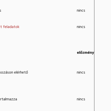
s
nincs
lt feladatok
nincs
előzmény
kozáson elérhető
nincs
artalmazza
nincs