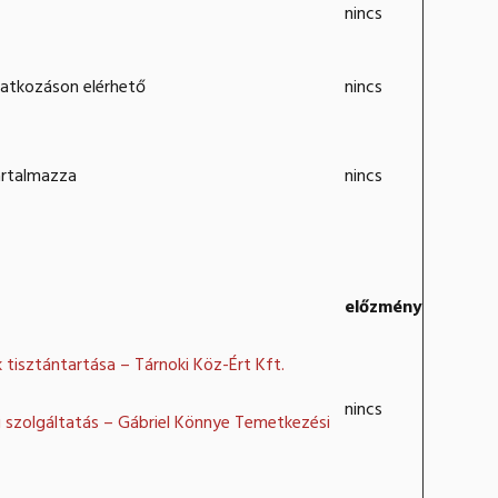
nincs
vatkozáson elérhető
nincs
artalmazza
nincs
előzmény
 tisztántartása – Tárnoki Köz-Ért Kft.
nincs
 szolgáltatás – Gábriel Könnye Temetkezési