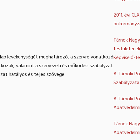
2011. évi CL
önkormányza
Tárnok Nagy
testületének
s alaptevékenységét meghatározó, a szervre vonatkozó
Képviselő-te
zközök, valamint a szervezeti és működési szabályzat
A Tárnoki Po
zat hatályos és teljes szövege
Szabályzata
A Tárnoki Po
Adatvédelmi
Tárnok Nagy
Adatvédelmi