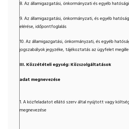
8. Az államigazgatási, önkormányzati és egyéb hatóság
9. Az államigazgatási, önkormányzati, és egyéb hatósá
elérése, időpontfoglalás
10. Az államigazgatási, önkormányzati, és egyéb hatós
jogszabályok jegyzéke, tájékoztatás az ügyfelet megille
III. Közzétételi egység: Közszolgáltatások
adat megnevezése
1. A közfeladatot ellátó szerv által nyújtott vagy költs
megnevezése