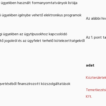
i ügyekben használt formanyomtatványok listája
gi ügyekben igénybe vehető elektronikus programok
Az alábbi hi
ági ügyekben az ügytípusokhoz kapcsolódó
Az 1. pont t
tő jogokról és az ügyfelet terhelő kötelezettségekről
adat
Közterületek
égvetéséből finanszírozott közszolgáltatások
Temetkezési
Kft.