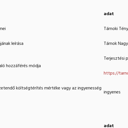
adat
mei
Tárnoki Tén
jának leírása
Tárnok Nagyk
Terjesztési
való hozzáférés módja
https://tarn
fizetendő költségtérítés mértéke vagy az ingyenesség
ingyenes
adat