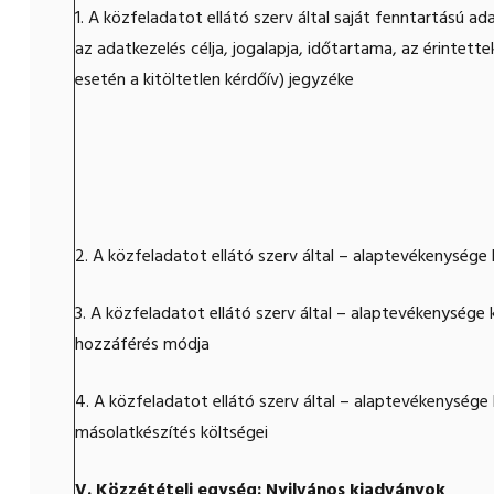
1. A közfeladatot ellátó szerv által saját fenntartású ad
az adatkezelés célja, jogalapja, időtartama, az érintette
esetén a kitöltetlen kérdőív) jegyzéke
2. A közfeladatot ellátó szerv által – alaptevékenysége
3. A közfeladatot ellátó szerv által – alaptevékenység
hozzáférés módja
4. A közfeladatot ellátó szerv által – alaptevékenysége
másolatkészítés költségei
V. Közzétételi egység: Nyilvános kiadványok