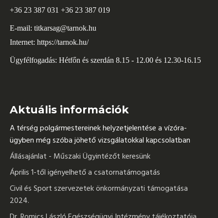
+36 23 387 031 +36 23 387 019
E-mail:
titkarsag@tarnok.hu
Internet:
https://tarnok.hu/
Ügyfélfogadás: Hétfőn és szerdán 8.15 - 12.00 és 12.30-16.15
Aktuális információk
A térség polgármestereinek helyzetjelentése a vízóra-
ügyben még szóba jöhető vizsgálatokkal kapcsolatban
Állásajánlat - Műszaki Ügyintézőt keresünk
Április 1-től igényelhető a csatornatámogatás
Civil és Sport szervezetek önkormányzati támogatása
2024.
Dr. Romics László Egészségügyi Intézmény tájékoztatója