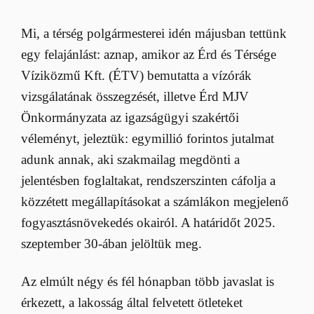
Mi, a térség polgármesterei idén májusban tettünk
egy felajánlást: aznap, amikor az Érd és Térsége
Víziközmű Kft. (ÉTV) bemutatta a vízórák
vizsgálatának összegzését, illetve Érd MJV
Önkormányzata az igazságügyi szakértői
véleményt, jeleztük: egymillió forintos jutalmat
adunk annak, aki szakmailag megdönti a
jelentésben foglaltakat, rendszerszinten cáfolja a
közzétett megállapításokat a számlákon megjelenő
fogyasztásnövekedés okairól. A határidőt 2025.
szeptember 30-ában jelöltük meg.
Az elmúlt négy és fél hónapban több javaslat is
érkezett, a lakosság által felvetett ötleteket