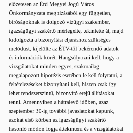
előzetesen az Érd Megyei Jogú Város
Önkormányzata megbízásából egy független,
bíróságoknak is dolgozó vízügyi szakember,
igazságügyi szakértő mérlegelte, tekintette át, majd
kidolgozta a bizonyítási eljáráshoz szükséges
metódust, kijelölte az ÉTV-től bekérendő adatok
és információk körét. Hangsúlyozni kell, hogy a
vizsgálatokat minden egyes, szakmailag
megalapozott hipotézis esetében le kell folytatni, a
feltételezéseket bizonyítani kell, hiszen csak így
lehet rendszerszintű, bizonyító erejű állításokat
tenni. Amennyiben a hátralevő időben, azaz
szeptember 30-ig további javaslatokat kapunk,
azokat első körben az igazságügyi szakértő
hasonló módon fogja áttekinteni és a vizsgálatokat