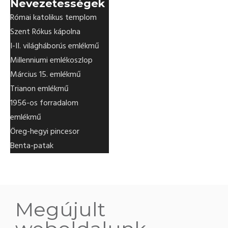
Nevezetességek
Római katolikus templom
Szent Rókus kápolna
I-II. világháborús emlékmű
Millenniumi emlékoszlop
Március 15. emlékmű
Trianon emlékmű
1956-os forradalom
emlékmű
Öreg-hegyi pincesor
Benta-patak
Megújult