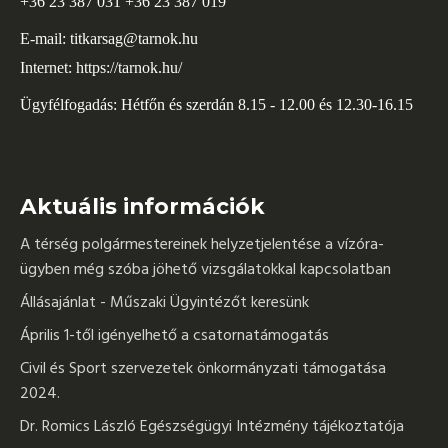
+36 23 387 031 +36 23 387 019
E-mail:
titkarsag@tarnok.hu
Internet:
https://tarnok.hu/
Ügyfélfogadás: Hétfőn és szerdán 8.15 - 12.00 és 12.30-16.15
Aktuális információk
A térség polgármestereinek helyzetjelentése a vízóra-
ügyben még szóba jöhető vizsgálatokkal kapcsolatban
Állásajánlat - Műszaki Ügyintézőt keresünk
Április 1-től igényelhető a csatornatámogatás
Civil és Sport szervezetek önkormányzati támogatása
2024.
Dr. Romics László Egészségügyi Intézmény tájékoztatója