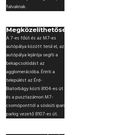
falvaknak.
Megközelíthetőség
A 7-es főút és az M7-es
autópálya között terül el, az
autópálya lejárója segíti a
bekapcsolódást az
agglomerációba. Érinti a
települést az Érd-
Biatorbágy közti 8104-es út
és a pusztazámori M7-
csomóponttól a sóskúti ipari
parkig vezető 8107-es út.