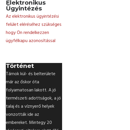
Elektronikus
Ügyintézés
Az elektronikus ügyintézési
felület eléréséhez szükséges
hogy Ön rendelkezzen
ügyfélkapu azonosítással
Történet
Tárnok kül- és belterülete
már az őskor óta
folyamatosan lakott. A jó
természeti adottságok, a jó
talaj és a víznyerő helyek
vonzották ide az
embereket. Mintegy 20