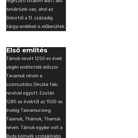
régészeti oltalom alatt álló
területünk van, ahol az
őskortól a 13. századig
tárgyi emlékek is előkerültek.
Első említés
Tárnok nevét 1250-es évek
végén említették először
Tavarnuk néven a
szomszédos Deszka falu
nevével együtt. Ezután
1280-as évektől az 1500-as
évekig Tawarnucweg,
Taarnuk, Thárnok, Tharnuk
néven. Tárnok egyike volt a
Buda környék szolgálónépi