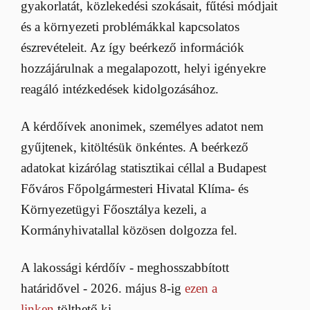
gyakorlatát, közlekedési szokásait, fűtési módjait
és a környezeti problémákkal kapcsolatos
észrevételeit. Az így beérkező információk
hozzájárulnak a megalapozott, helyi igényekre
reagáló intézkedések kidolgozásához.
A kérdőívek anonimek, személyes adatot nem
gyűjtenek, kitöltésük önkéntes. A beérkező
adatokat kizárólag statisztikai céllal a Budapest
Főváros Főpolgármesteri Hivatal Klíma- és
Környezetügyi Főosztálya kezeli, a
Kormányhivatallal közösen dolgozza fel.
A lakossági kérdőív - meghosszabbított
határidővel - 2026. május 8-ig
ezen a
linken
tölthető ki.