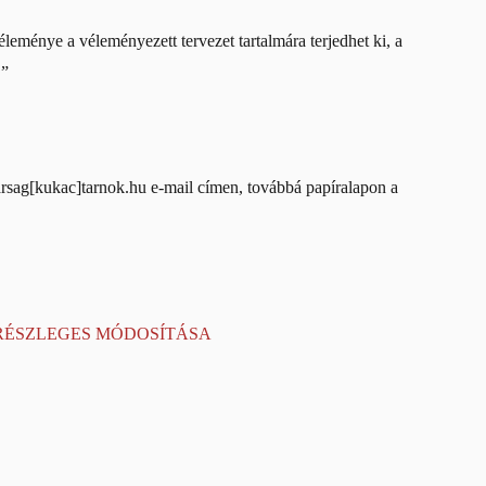
leménye a véleményezett tervezet tartalmára terjedhet ki, a
.”
karsag[kukac]tarnok.hu e-mail címen, továbbá papíralapon a
RÉSZLEGES MÓDOSÍTÁSA