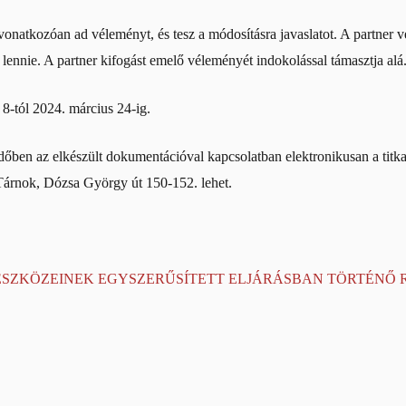
natkozóan ad véleményt, és tesz a módosításra javaslatot. A partner vé
lennie. A partner kifogást emelő véleményét indokolással támasztja alá
 8-tól 2024. március 24-ig.
ridőben az elkészült dokumentációval kapcsolatban elektronikusan a tit
árnok, Dózsa György út 150-152. lehet.
SZKÖZEINEK EGYSZERŰSÍTETT ELJÁRÁSBAN TÖRTÉNŐ 