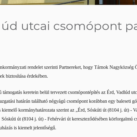
úd utcai csomópont pa
zó önkormányzati rendelet szerinti Partnereket, hogy Tárnok Nagyközség
k biztosítása érdekében.
 támogatás keretein belül tervezett csomópontépítés az Érd, Vadlúd utca
zgatási határán található négyágú csomópont korábban egy baleseti góc
kiemelő kormányhatározata szerint az „Érd, Sóskúti út (8104 j. út) -
Sóskúti út (8104 j. út) - Fehérvári út kereszteződésében körforgalmú c
házás is kiemelt jelentőségű.