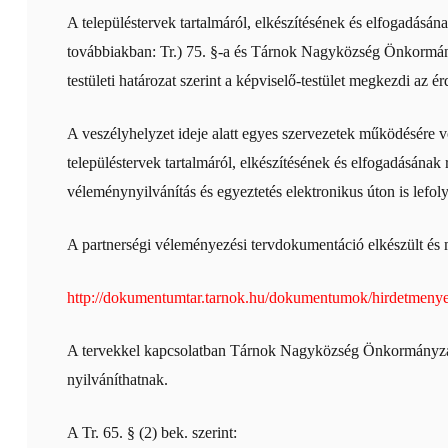
A településtervek tartalmáról, elkészítésének és elfogadásán
továbbiakban: Tr.) 75. §-a és Tárnok Nagyközség Önkormányz
testületi határozat szerint a képviselő-testület megkezdi az é
A veszélyhelyzet ideje alatt egyes szervezetek működésére vo
településtervek tartalmáról, elkészítésének és elfogadásának
véleménynyilvánítás és egyeztetés elektronikus úton is lefoly
A partnerségi véleményezési tervdokumentáció elkészült és
http://dokumentumtar.tarnok.hu/dokumentumok/hirdetmeny
A tervekkel kapcsolatban Tárnok Nagyközség Önkormányzatána
nyilváníthatnak.
A Tr. 65. § (2) bek. szerint: