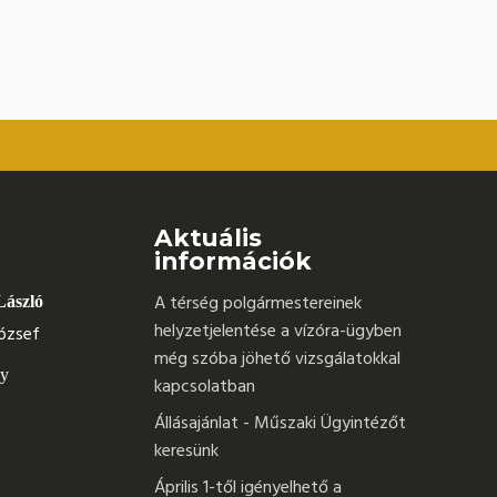
Aktuális
információk
A térség polgármestereinek
László
helyzetjelentése a vízóra-ügyben
ózsef
még szóba jöhető vizsgálatokkal
ly
kapcsolatban
Állásajánlat - Műszaki Ügyintézőt
keresünk
Április 1-től igényelhető a