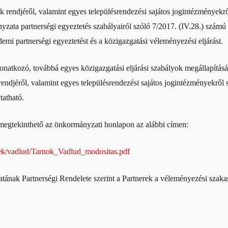
ak rendjéről, valamint egyes településrendezési sajátos jogintézményekr
ata partnerségi egyeztetés szabályairól szóló 7/2017. (IV.28.) számú 
rdemi partnerségi egyeztetést és a közigazgatási véleményezési eljárást.
natkozó, továbbá egyes közigazgatási eljárási szabályok megállapításár
 rendjéről, valamint egyes településrendezési sajátos jogintézményekrő
tatható.
 megtekinthető az önkormányzati honlapon az alábbi címen:
ek/vadlud/Tarnok_Vadlud_modositas.pdf
k Partnerségi Rendelete szerint a Partnerek a véleményezési szakaszb