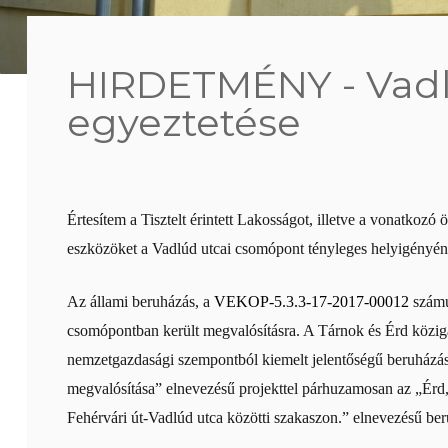
HIRDETMÉNY - Vadl
egyeztetése
Értesítem a Tisztelt érintett Lakosságot, illetve a vonatko
eszközöket a Vadlúd utcai csomópont tényleges helyigényéne
Az állami beruházás, a
VEKOP-
5.3.3-17-2017-00012
számú
csomópontban került megvalósításra. A Tárnok és Érd köziga
nemzetgazdasági szempontból kiemelt jelentőségű beruházás 
megvalósítása” elnevezésű projekttel párhuzamosan az „Érd, 
Fehérvári út-Vadlúd utca közötti szakaszon.” elnevezésű beru