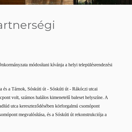
rtnerségi
 Önkormányzata módosítani kívánja a helyi településrendezési
 és a Tárnok, Sóskúti út - Sóskúti út - Rákóczi utcai
pont volt, számos halálos kimenetelű baleset helyszíne. A
 Vadlúd utca kereszteződésében körforgalmú csomópont
somópont megvalósítása, és a Sóskúti út rekonstrukciója a