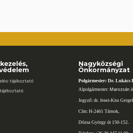
kezelés,
Nagyközségi
védelem
Önkormányzat
lési tájékoztató
Polgármester: Dr. Lukács 
Marozsán J
Alpolgármester:
tájékoztató
Jegyző: dr. Jenei-Kiss Gerge
Cím: H-2461 Tárnok,
Dózsa György út 150-152.