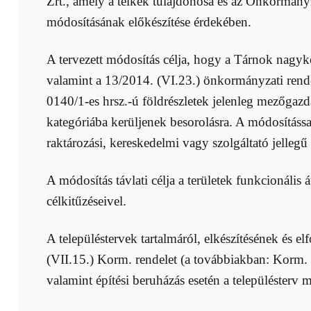
Zrt., amely a telkek tulajdonosa és az Önkormány
módosításának előkészítése érdekében.
A tervezett módosítás célja, hogy a Tárnok nagyk
valamint a 13/2014. (VI.23.) önkormányzati rende
0140/1-es hrsz.-ú földrészletek jelenleg mezőgazda
kategóriába kerüljenek besorolásra. A módosítással
raktározási, kereskedelmi vagy szolgáltató jelleg
A módosítás távlati célja a területek funkcionális 
célkitűzéseivel.
A településtervek tartalmáról, elkészítésének és 
(VII.15.) Korm. rendelet (a továbbiakban: Korm. r
valamint építési beruházás esetén a településterv