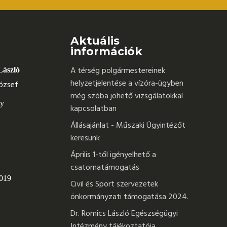
Aktuális
információk
A térség polgármestereinek
László
helyzetjelentése a vízóra-ügyben
ózsef
még szóba jöhető vizsgálatokkal
ly
kapcsolatban
Állásajánlat - Műszaki Ügyintézőt
keresünk
Április 1-től igényelhető a
csatornatámogatás
 019
Civil és Sport szervezetek
önkormányzati támogatása 2024.
Dr. Romics László Egészségügyi
Intézmény tájékoztatója