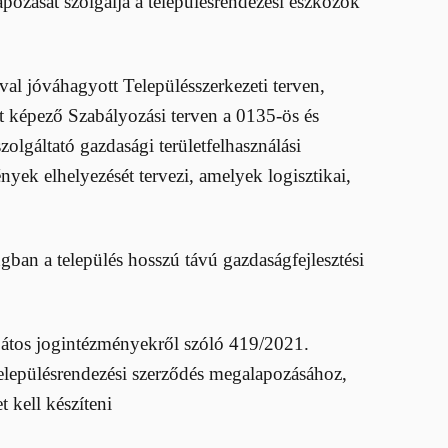
pozását szolgálja a településrendezési eszközök
al jóváhagyott Településszerkezeti terven,
t képező Szabályozási terven a 0135-ös és
zolgáltató gazdasági területfelhasználási
nyek elhelyezését tervezi, amelyek logisztikai,
angban a település hosszú távú gazdaságfejlesztési
sajátos jogintézményekről szóló 419/2021.
 településrendezési szerződés megalapozásához,
 kell készíteni