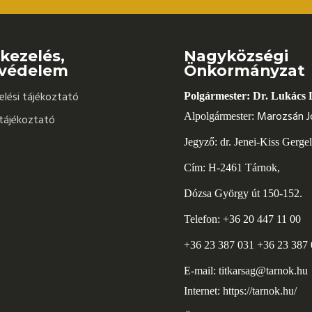
kezelés,
Nagyközségi
védelem
Önkormányzat
lési tájékoztató
Polgármester: Dr. Lukács 
Marozsán J
Alpolgármester:
tájékoztató
Jegyző: dr. Jenei-Kiss Gerge
Cím: H-2461 Tárnok,
Dózsa György út 150-152.
Telefon: +36 20 447 11 00
+36 23 387 031 +36 23 387
E-mail:
titkarsag@tarnok.hu
Internet:
https://tarnok.hu/