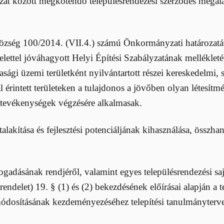
zat között megkötendő településrendezési szerződés megala
özség 100/2014. (VII.4.) számú Önkormányzati határozatáv
lettel jóváhagyott Helyi Építési Szabályzatának mellékleté
sági üzemi területként nyilvántartott részei kereskedelmi, s
 érintett területeken a tulajdonos a jövőben olyan létesítmé
ű tevékenységek végzésére alkalmasak.
átalakítása és fejlesztési potenciáljának kihasználása, összh
elfogadásának rendjéről, valamint egyes településrendezési 
endelet) 19. § (1) és (2) bekezdésének előírásai alapján a
 módosításának kezdeményezéséhez telepítési tanulmánytervet