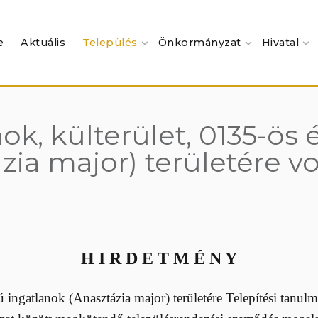
e
Aktuális
Település
Önkormányzat
Hivatal
, külterület, 0135-ös é
zia major) területére vo
H I R D E T M É N Y
ú ingatlanok (Anasztázia major) területére Telepítési tanul