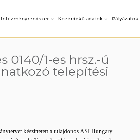
Intézményrendszer
Közérdekű adatok
Pályázatok
s 0140/1-es hrsz.-ú
natkozó telepítési
mánytervet készíttetett a tulajdonos ASI Hungary