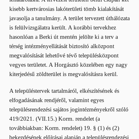
kisebb kertvárosias lakóterületi tömb kialakítását
javasolja a tanulmány. A terület tervezett úthálózata
is felülvizsgálatra került. A korábbi tervekhez
hasonlóan a Berki út mentén jelölte ki a terv a
térség intézményellátását biztosító alközpont
megvalósítását lehetővé tévő településközpont
vegyes területet. A Horgásztó közelében egy nagy
kiterjedésű zöldterület is megvalósításra kerül.
A településtervek tartalmáról, elkészítésének és
elfogadásának rendjéről, valamint egyes
településrendezési sajátos jogintézményekről szóló
419/2021. (VII.15.) Korm. rendelet (a
továbbiakban: Korm. rendelet) 19. § (1) és (2)
bekezdésének előírásai alapján a településrendezési