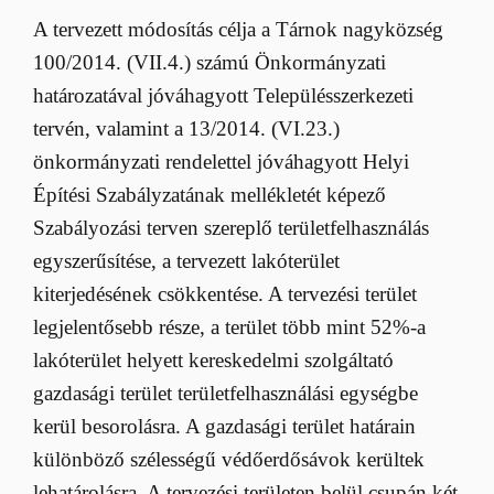
A tervezett módosítás célja a Tárnok nagyközség
100/2014. (VII.4.) számú Önkormányzati
határozatával jóváhagyott Településszerkezeti
tervén, valamint a 13/2014. (VI.23.)
önkormányzati rendelettel jóváhagyott Helyi
Építési Szabályzatának mellékletét képező
Szabályozási terven szereplő területfelhasználás
egyszerűsítése, a tervezett lakóterület
kiterjedésének csökkentése. A tervezési terület
legjelentősebb része, a terület több mint 52%-a
lakóterület helyett kereskedelmi szolgáltató
gazdasági terület területfelhasználási egységbe
kerül besorolásra. A gazdasági terület határain
különböző szélességű védőerdősávok kerültek
lehatárolásra. A tervezési területen belül csupán két