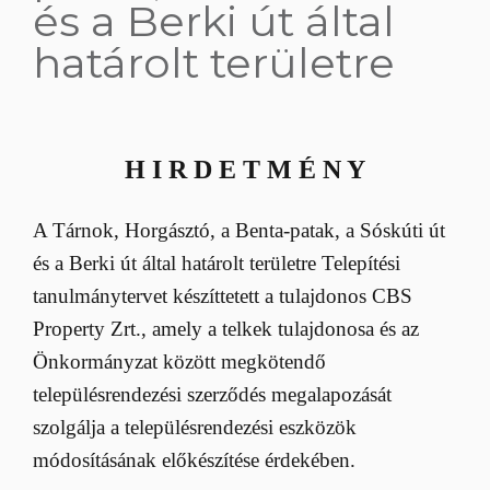
és a Berki út által
határolt területre
H I R D E T M É N Y
A Tárnok, Horgásztó, a Benta-patak, a Sóskúti út
és a Berki út által határolt területre Telepítési
tanulmánytervet készíttetett a tulajdonos CBS
Property Zrt., amely a telkek tulajdonosa és az
Önkormányzat között megkötendő
településrendezési szerződés megalapozását
szolgálja a településrendezési eszközök
módosításának előkészítése érdekében.