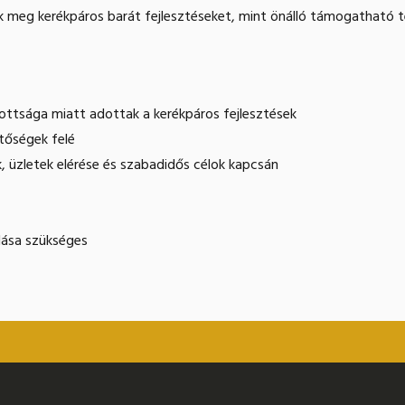
nk meg kerékpáros barát fejlesztéseket, mint önálló támogatható 
tottsága miatt adottak a kerékpáros fejlesztések
tőségek felé
k, üzletek elérése és szabadidős célok kapcsán
álása szükséges