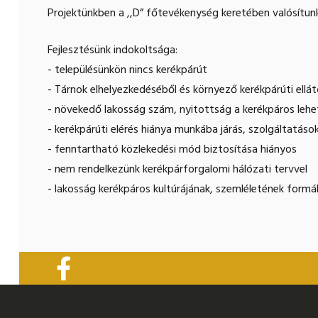
Projektünkben a ,,D” főtevékenység keretében valósítu
Fejlesztésünk indokoltsága:
- településünkön nincs kerékpárút
- Tárnok elhelyezkedéséből és környező kerékpárúti ellá
- növekedő lakosság szám, nyitottság a kerékpáros lehe
- kerékpárúti elérés hiánya munkába járás, szolgáltatáso
- fenntartható közlekedési mód biztosítása hiányos
- nem rendelkezünk kerékpárforgalomi hálózati tervvel
- lakosság kerékpáros kultúrájának, szemléletének form