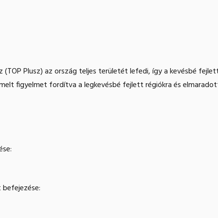
 (TOP Plusz) az ország teljes területét lefedi, így a kevésbé fejle
elt figyelmet fordítva a legkevésbé fejlett régiókra és elmaradot
ése:
 befejezése: