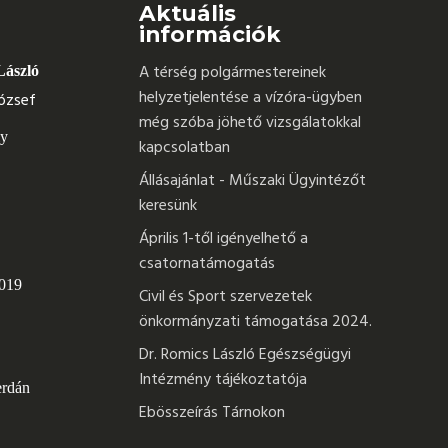
Aktuális
információk
A térség polgármestereinek
László
helyzetjelentése a vízóra-ügyben
ózsef
még szóba jöhető vizsgálatokkal
ly
kapcsolatban
Állásajánlat - Műszaki Ügyintézőt
keresünk
Április 1-től igényelhető a
csatornatámogatás
 019
Civil és Sport szervezetek
önkormányzati támogatása 2024.
Dr. Romics László Egészségügyi
Intézmény tájékoztatója
erdán
Ebösszeírás Tárnokon