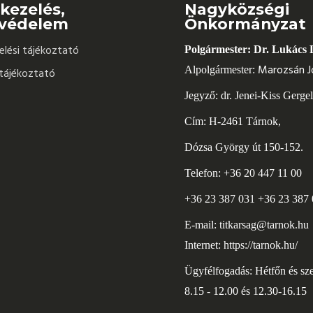
kezelés,
Nagyközségi
védelem
Önkormányzat
lési tájékoztató
Polgármester: Dr. Lukács 
Marozsán J
Alpolgármester:
tájékoztató
Jegyző: dr. Jenei-Kiss Gerge
Cím: H-2461 Tárnok,
Dózsa György út 150-152.
Telefon: +36 20 447 11 00
+36 23 387 031 +36 23 387
E-mail:
titkarsag@tarnok.hu
Internet:
https://tarnok.hu/
Ügyfélfogadás: Hétfőn és sz
8.15 - 12.00 és 12.30-16.15