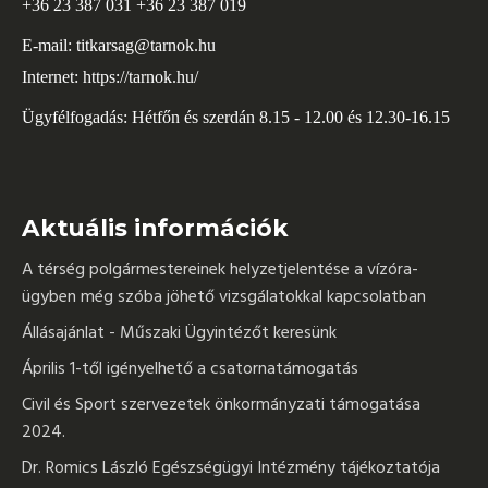
+36 23 387 031 +36 23 387 019
E-mail:
titkarsag@tarnok.hu
Internet:
https://tarnok.hu/
Ügyfélfogadás: Hétfőn és szerdán 8.15 - 12.00 és 12.30-16.15
Aktuális információk
A térség polgármestereinek helyzetjelentése a vízóra-
ügyben még szóba jöhető vizsgálatokkal kapcsolatban
Állásajánlat - Műszaki Ügyintézőt keresünk
Április 1-től igényelhető a csatornatámogatás
Civil és Sport szervezetek önkormányzati támogatása
2024.
Dr. Romics László Egészségügyi Intézmény tájékoztatója