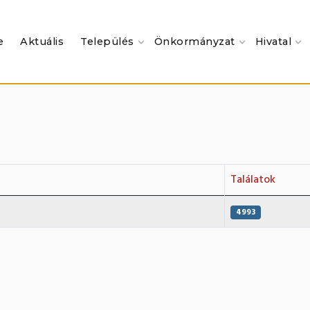
e
Aktuális
Település
Önkormányzat
Hivatal
Találatok
4993