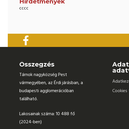
Hirdetmények
cccc
Összegzés
Adat
adat
Tárnok nagyközség Pest
Adatkeze
vármegyében, az Érdi járásban, a
budapesti agglomerációban
Cookies 
található.
Lakosainak száma: 10 488 fő
(2024-ben)