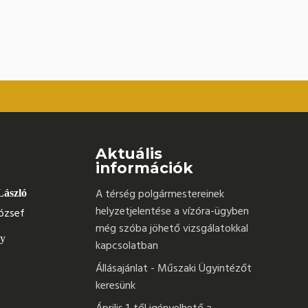
Aktuális
információk
A térség polgármestereinek
László
helyzetjelentése a vízóra-ügyben
ózsef
még szóba jöhető vizsgálatokkal
ly
kapcsolatban
Állásajánlat - Műszaki Ügyintézőt
keresünk