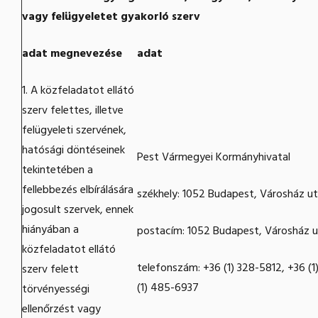
vagy felügyeletet gyakorló szerv
adat megnevezése
adat
1. A közfeladatot ellátó
szerv felettes, illetve
felügyeleti szervének,
hatósági döntéseinek
Pest Vármegyei Kormányhivatal
tekintetében a
fellebbezés elbírálására
székhely: 1052 Budapest, Városház ut
jogosult szervek, ennek
hiányában a
postacím: 1052 Budapest, Városház u
közfeladatot ellátó
telefonszám: +36 (1) 328-5812, +36 (
szerv felett
(1) 485-6937
törvényességi
ellenőrzést vagy