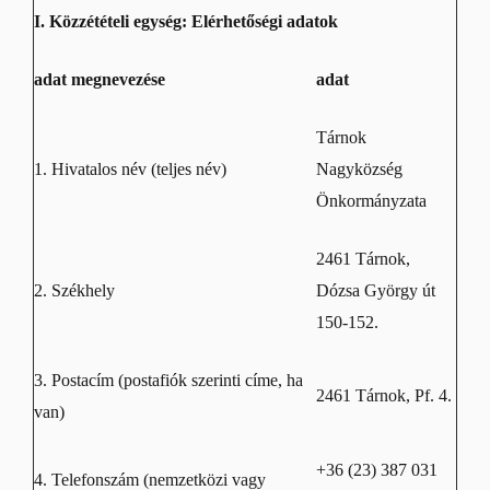
I. Közzétételi egység: Elérhetőségi adatok
adat megnevezése
adat
Tárnok
1. Hivatalos név (teljes név)
Nagyközség
Önkormányzata
2461 Tárnok,
2. Székhely
Dózsa György út
150-152.
3. Postacím (postafiók szerinti címe, ha
2461 Tárnok, Pf. 4.
van)
+36 (23) 387 031
4. Telefonszám (nemzetközi vagy