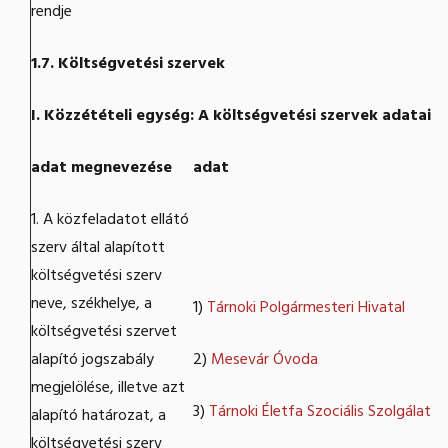
rendje
1.7. Költségvetési szervek
I. Közzétételi egység: A költségvetési szervek adatai
adat megnevezése
adat
1. A közfeladatot ellátó
szerv által alapított
költségvetési szerv
neve, székhelye, a
1)
Tárnoki Polgármesteri Hivatal
költségvetési szervet
alapító jogszabály
2)
Mesevár Óvoda
megjelölése, illetve azt
3)
Tárnoki Életfa Szociális Szolgálat
alapító határozat, a
költségvetési szerv