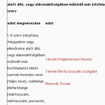
alatt álló, vagy alárendeltségében működő más közfela
szerv
adat megnevezése
adat
1. A szerv irányítása,
felügyelete vagy
ellenőrzése alatt álló,
vagy alárendeltségében
Tárnoki Polgármesteri Hivatal
működő más
közfeladatot ellátó
Tárnoki Életfa Szociális Szolgálat
szervek hivatalos neve
(teljes neve), székhelye,
Mesevár Óvoda
elérhetősége
(telefonszám,
telefaxszám, postacím,