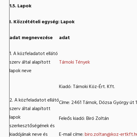
1.5. Lapok
I. Közzétételi egység: Lapok
adat megnevezése
adat
1. A közfeladatot ellátó
szerv által alapított
Tárnoki Tények
lapok neve
Kiadó: Tárnoki Köz-Ért. Kft.
2. A közfeladatot ellátó
Címe: 2461 Tárnok, Dózsa György út 
szerv által alapított
lapok
Feleős kiadó: Biró Zoltán
szerkesztőségének és
kiadójának neve és
E-mail címe:
biro.zoltan@koz-ertkft.h