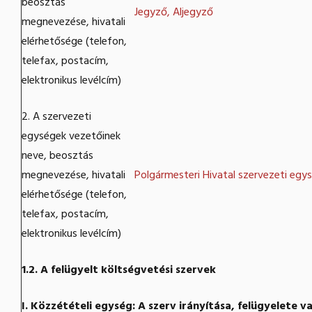
beosztás
Jegyző, Aljegyző
megnevezése, hivatali
elérhetősége (telefon,
telefax, postacím,
elektronikus levélcím)
2. A szervezeti
egységek vezetőinek
neve, beosztás
megnevezése, hivatali
Polgármesteri Hivatal szervezeti egy
elérhetősége (telefon,
telefax, postacím,
elektronikus levélcím)
1.2. A felügyelt költségvetési szervek
I. Közzétételi egység: A szerv irányítása, felügyelete v