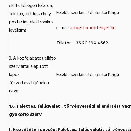
elérhetősége (telefon,
Felelős szerkesztő: Zentai Kinga
telefax, földrajzi hely,
postacím, elektronikus
e-mail:
info@tarnokitenyek.hu
levélcím)
Telefon: +36 20 394 4662
3. A közfeladatot ellátó
szerv által alapított
lapok
Felelős szerkesztő: Zentai Kinga
főszerkesztőjének a
neve
1.6. Felettes, felügyeleti, törvényességi ellenőrzést va
gyakorló szerv
I. Közzétételi egység: Felettes, felügyeleti, törvényess