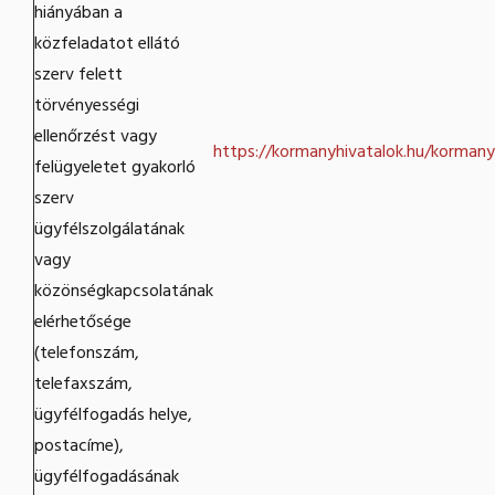
hiányában a
közfeladatot ellátó
szerv felett
törvényességi
ellenőrzést vagy
https://kormanyhivatalok.hu/kormany
felügyeletet gyakorló
szerv
ügyfélszolgálatának
vagy
közönségkapcsolatának
elérhetősége
(telefonszám,
telefaxszám,
ügyfélfogadás helye,
postacíme),
ügyfélfogadásának