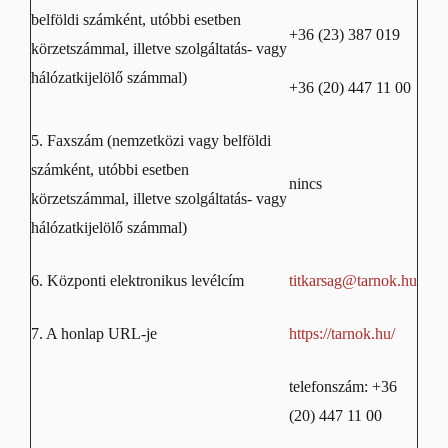
belföldi számként, utóbbi esetben
+36 (23) 387 019
körzetszámmal, illetve szolgáltatás- vagy
hálózatkijelölő számmal)
+36 (20) 447 11 00
5. Faxszám (nemzetközi vagy belföldi
számként, utóbbi esetben
nincs
körzetszámmal, illetve szolgáltatás- vagy
hálózatkijelölő számmal)
6. Központi elektronikus levélcím
titkarsag@tarnok.hu
7. A honlap URL-je
https://tarnok.hu/
telefonszám: +36
(20) 447 11 00