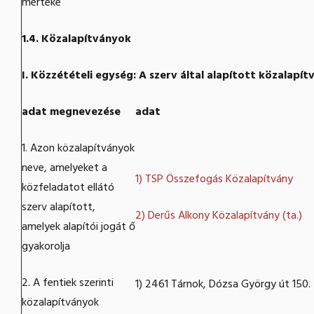
mértéke
1.4. Közalapítványok
I. Közzétételi egység: A szerv által alapított közalapí
adat megnevezése
adat
1. Azon közalapítványok
neve, amelyeket a
1) TSP Összefogás Közalapítvány
közfeladatot ellátó
szerv alapított,
2) Derűs Alkony Közalapítvány (ta.)
amelyek alapítói jogát ő
gyakorolja
2. A fentiek szerinti
1) 2461 Tárnok, Dózsa György út 150.
közalapítványok