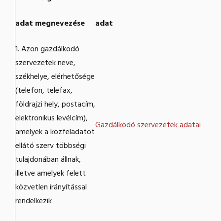
adat megnevezése
adat
1. Azon gazdálkodó
szervezetek neve,
székhelye, elérhetősége
(telefon, telefax,
földrajzi hely, postacím,
elektronikus levélcím),
Gazdálkodó szervezetek adatai
amelyek a közfeladatot
ellátó szerv többségi
tulajdonában állnak,
illetve amelyek felett
közvetlen irányítással
rendelkezik