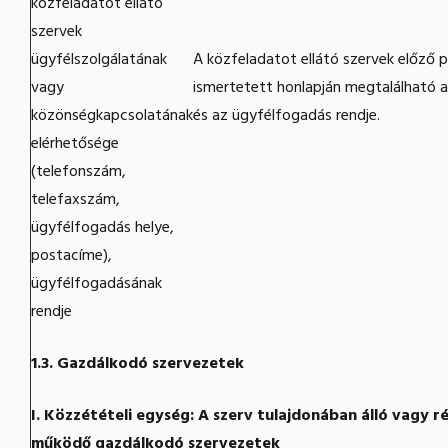
közfeladatot ellátó
szervek
ügyfélszolgálatának
A közfeladatot ellátó szervek előző 
vagy
ismertetett honlapján megtalálható a
közönségkapcsolatának
és az ügyfélfogadás rendje.
elérhetősége
(telefonszám,
telefaxszám,
ügyfélfogadás helye,
postacíme),
ügyfélfogadásának
rendje
1.3. Gazdálkodó szervezetek
I. Közzétételi egység: A szerv tulajdonában álló vagy r
működő gazdálkodó szervezetek