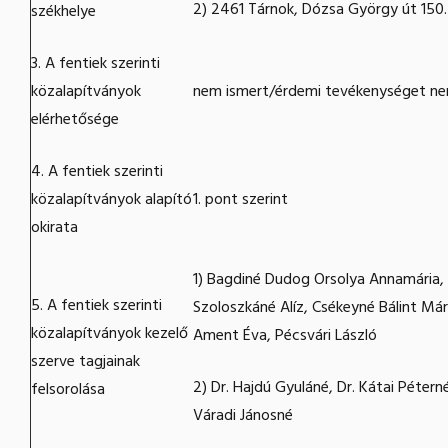
2) 2461 Tárnok, Dózsa György út 150.
székhelye
3. A fentiek szerinti
közalapítványok
nem ismert/érdemi tevékenységet ne
elérhetősége
4. A fentiek szerinti
közalapítványok alapító
1. pont szerint
okirata
1) Bagdiné Dudog Orsolya Annamária, S
5. A fentiek szerinti
Szoloszkáné Alíz, Csékeyné Bálint Má
közalapítványok kezelő
Ament Éva, Pécsvári László
szerve tagjainak
2) Dr. Hajdú Gyuláné, Dr. Kátai Pétern
felsorolása
Váradi Jánosné