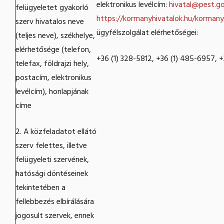
elektronikus levélcím:
hivatal@pest.go
felügyeletet gyakorló
https://kormanyhivatalok.hu/kormany
szerv hivatalos neve
ügyfélszolgálat elérhetőségei:
(teljes neve), székhelye,
elérhetősége (telefon,
+36 (1) 328-5812, +36 (1) 485-6957, 
telefax, földrajzi hely,
postacím, elektronikus
levélcím), honlapjának
címe
2. A közfeladatot ellátó
szerv felettes, illetve
felügyeleti szervének,
hatósági döntéseinek
tekintetében a
fellebbezés elbírálására
jogosult szervek, ennek