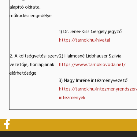
alapító okirata,
működési engedélye
1) Dr. Jenei-Kiss Gergely jegyző
https://tarnok.hu/hivatal
2. A költségvetési szerv
2) Halmosné Liebhauser Szilvia
vezetője, honlapjának
https://www.tarnokiovoda.net/
elérhetősége
3) Nagy Imréné intézményvezető
https://tarnok.hu/intezmenyrendszer
intezmenyek