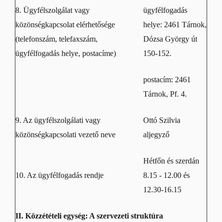
8. Ügyfélszolgálat vagy
ügyfélfogadás
közönségkapcsolat elérhetősége
helye: 2461 Tárnok,
(telefonszám, telefaxszám,
Dózsa György út
ügyfélfogadás helye, postacíme)
150-152.
postacím: 2461
Tárnok, Pf. 4.
9. Az ügyfélszolgálati vagy
Ottó Szilvia
közönségkapcsolati vezető neve
aljegyző
Hétfőn és szerdán
10. Az ügyfélfogadás rendje
8.15 - 12.00 és
12.30-16.15
II. Közzétételi egység: A szervezeti struktúra