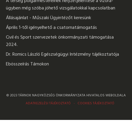
A térség polgármestereinek helyzetjelentése a vízóra-
ügyben még szóba jöhető vizsgálatokkal kapcsolatban
Állásajánlat - Műszaki Ügyintézőt keresünk
Április 1-től igényelhető a csatornatámogatás
Civil és Sport szervezetek önkormányzati támogatása
2024.
Dr. Romics László Egészségügyi Intézmény tájékoztatója
Ebösszeírás Tárnokon
© 2023 TÁRNOK NAGYKÖZSÉG ÖNKORMÁNYZATA HIVATALOS WEBOLDALA
ADATKEZELÉSI TÁJÉKOZTATÓ
COOKIES TÁJÉKOZTATÓ