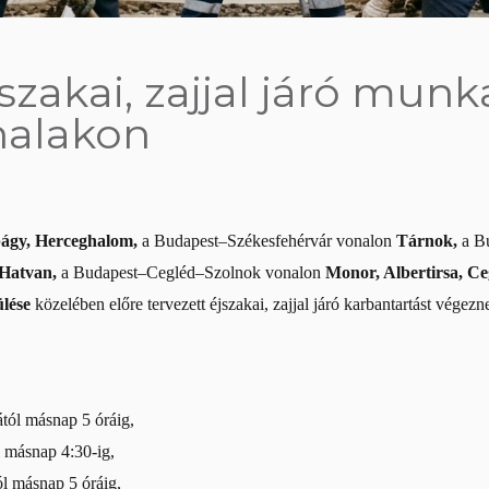
szakai, zajjal járó mun
nalakon
bágy, Herceghalom,
a Budapest–Székesfehérvár vonalon
Tárnok,
a B
 Hatvan,
a Budapest–Cegléd–Szolnok vonalon
Monor, Albertirsa, Ce
ülése
közelében előre tervezett éjszakai, zajjal járó karbantartást végezn
tól másnap 5 óráig,
 másnap 4:30-ig,
l másnap 5 óráig,