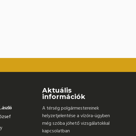
Aktuális
információk
A térség polgármestereinek
László
helyzetjelentése a vízóra-ügyben
ózsef
még szóba jöhető vizsgálatokkal
ly
kapcsolatban