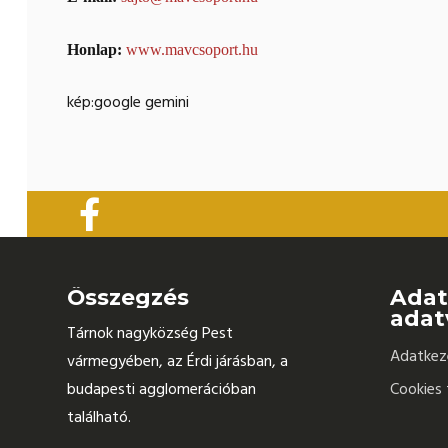
Honlap:
www.mavcsoport.hu
kép:google gemini
Összegzés
Adat
adat
Tárnok nagyközség Pest
Adatkeze
vármegyében, az Érdi járásban, a
budapesti agglomerációban
Cookies 
található.