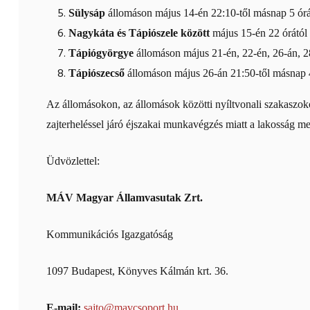
Sülysáp
állomáson május 14-én 22:10-től másnap 5 órá
Nagykáta és Tápiószele között
május 15-én 22 órától 
Tápiógyörgye
állomáson május 21-én, 22-én, 26-án, 2
Tápiószecső
állomáson május 26-án 21:50-től másnap 
Az állomásokon, az állomások közötti nyíltvonali szakaszokon
zajterheléssel járó éjszakai munkavégzés miatt a lakosság meg
Üdvözlettel:
MÁV Magyar Államvasutak Zrt.
Kommunikációs Igazgatóság
1097 Budapest, Könyves Kálmán krt. 36.
E-mail:
sajto@mavcsoport.hu