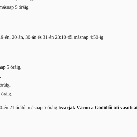
másnap 5 óráig.
19-én, 20-án, 30-án és 31-én 23:10-től másnap 4:50-ig.
ap 5 óráig,
,
óráig,
 óráig.
 10-én 21 órától másnap 5 óráig
lezárják Vácon a Gödöllői úti vasúti 