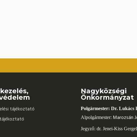
kezelés,
Nagyközségi
védelem
Önkormányzat
lési tájékoztató
Polgármester: Dr. Lukács 
Marozsán J
Alpolgármester:
tájékoztató
Jegyző: dr. Jenei-Kiss Gerge