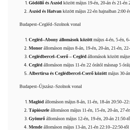
Gödöllő és Aszód
között május 19-én, 20-án és 21-én 
Aszód és Hatvan
között május 22-én hajnalban 2:00 és
Budapest–Cegléd–Szolnok vonal
Cegléd–Abony állomások között
május 4-én, 5-én, 6-
Monor
állomáson május 8-án, 19-én, 20-án, 21-én, 22-
Ceglédbercel–Cserő – Cegléd
állomások között május 
Cegléd
állomáson május 11-én 22 órától másnap 5 órái
Albertirsa és Ceglédbercel-Cserő között
május 30-án,
Budapest–Újszász–Szolnok vonal
Maglód
állomáson május 8-án, 11-én, 18-án 20:50–22:
Tápiószele
állomáson május 11-én, 15-én, 20-án, 27-é
Gyömrő
állomáson május 12-én, 19-én, 20-án 21:50-tő
Mende
állomáson május 13-án, 21-én 22:10–22:50-től