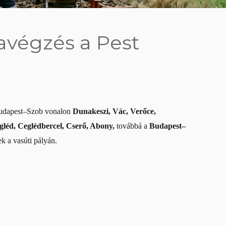
kavégzés a Pest
udapest–Szob vonalon
Dunakeszi, Vác, Verőce,
gléd, Ceglédbercel, Cserő, Abony,
továbbá a
Budapest–
ek a vasúti pályán.