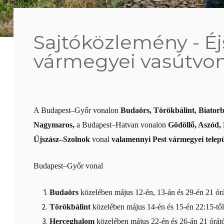
Sajtóközlemény - Éj
vármegyei vasútvo
A Budapest–Győr vonalon
Budaörs, Törökbálint, Biator
Nagymaros,
a Budapest–Hatvan vonalon
Gödöllő, Aszód,
Újszász–Szolnok
vonal
valamennyi Pest vármegyei telep
Budapest–Győr vonal
Budaörs
közelében május 12-én, 13-án és 29-én 21 órá
Törökbálint
közelében május 14-én és 15-én 22:15-től
Herceghalom
közelében május 22-én és 26-án 21 órátó