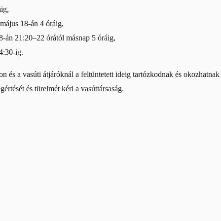
ig,
május 18-án 4 óráig,
8-án 21:20–22 órától másnap 5 óráig,
4:30-ig.
 és a vasúti átjáróknál a feltüntetett ideig tartózkodnak és okozhatna
értését és türelmét kéri a vasúttársaság.