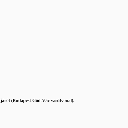
átjárót (Budapest-Göd-Vác vasútvonal)
.